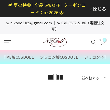
🌟 夏の特典 | 全品 5% OFF | クーポンコ
本
閉じる
文
ード：nk2026 🌟
へ
ス
📧
nikooo3185@gmail.com
｜ 📞 070-7572-5186（電話注文
キ
可）
ッ
プ
0
TPE製COSDOLL
シリコン製COSDOLL
シリコン＋TPE
並べ替える