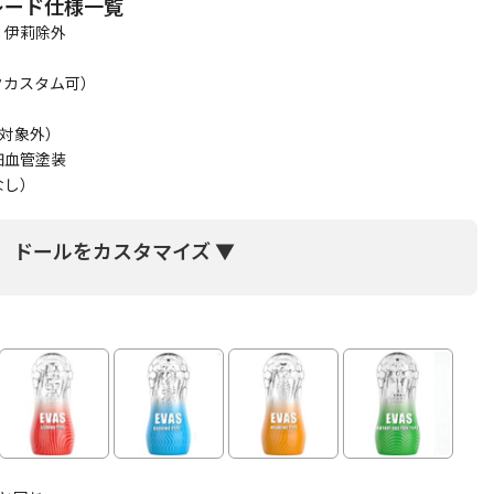
プグレード仕様一覧
）伊莉除外
クカスタム可）
CM対象外）
細血管塗装
なし）
ドールをカスタマイズ ▼