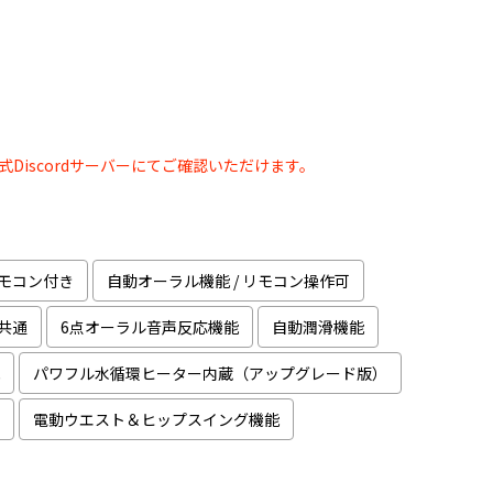
公式Discordサーバーにてご確認いただけます。
リモコン付き
自動オーラル機能 / リモコン操作可
ン共通
6点オーラル音声反応機能
自動潤滑機能
パワフル水循環ヒーター内蔵（アップグレード版）
電動ウエスト＆ヒップスイング機能