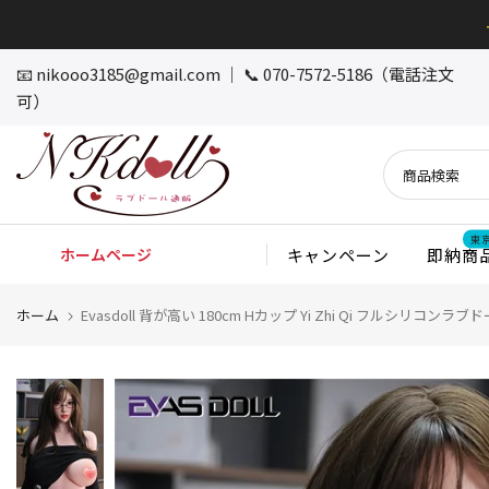
本
文
へ
📧
nikooo3185@gmail.com
｜ 📞 070-7572-5186（電話注文
ス
可）
キ
ッ
プ
東
ホームページ
キャンペーン
即納商
ホーム
Evasdoll 背が高い 180cm Hカップ Yi Zhi Qi フルシ