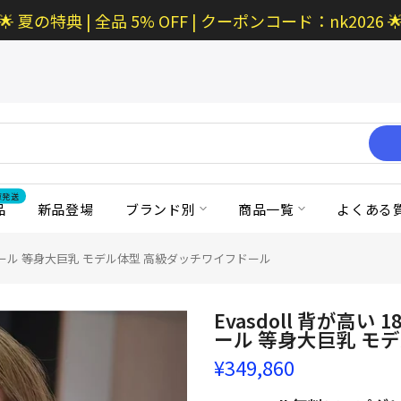
🌟 夏の特典 | 全品 5% OFF | クーポンコード：nk2026 
京発送
品
新品登場
ブランド別
商品一覧
よくある
リコンラブドール 等身大巨乳 モデル体型 高級ダッチワイフドール
Evasdoll 背が高い 
ール 等身大巨乳 モ
¥349,860