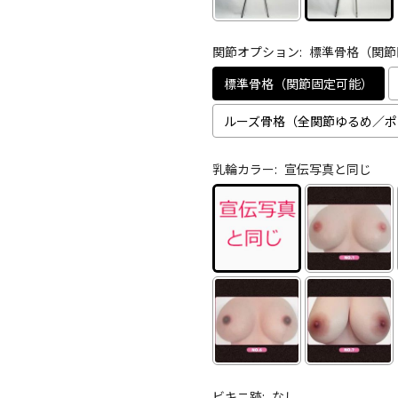
関節オプション:
標準骨格（関節
標準骨格（関節固定可能）
ルーズ骨格（全関節ゆるめ／ポ
乳輪カラー:
宣伝写真と同じ
ビキニ跡:
なし