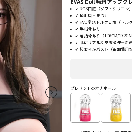
EVAS Doll 無料アッ
✔ ROS口腔（ソフトシリコン
✔ 植毛眉・まつ毛
✔ EVO常規トルク骨格（トル
✔ 手指骨あり
✔ 足指骨あり（176CM/172
✔ 肌にリアルな皮膚模様＋毛
✔ 超柔らかバスト（追加費用
プレゼントのオナホール: