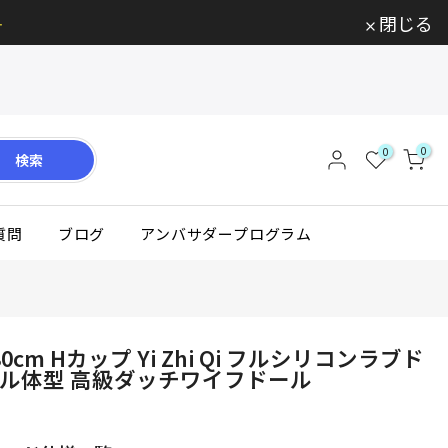

閉じる
0
0
検索
質問
ブログ
アンバサダープログラム
180cm Hカップ Yi Zhi Qi フルシリコンラブド
デル体型 高級ダッチワイフドール