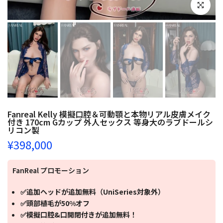
クリックし
Fanreal Kelly 模擬口腔＆可動顎と本物リアル皮膚メイク
付き 170cm Gカップ 外人セックス 等身大のラブドールシ
リコン製
¥398,000
FanReal プロモーション
✅追加ヘッドが追加無料（UniSeries対象外）
✅頭部植毛が50%オフ
✅模擬口腔&口開閉付きが追加無料！