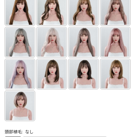
頭部植毛:
なし