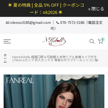
🌟 夏の特典 | 全品 5% OFF | クーポンコ
本
閉じる
文
ード：nk2026 🌟
へ
ス
📧
nikooo3185@gmail.com
｜ 📞 070-7572-5186（電話注文
キ
可）
ッ
プ
0
ホ
Fanreal Kelly 模擬口腔＆可動顎と本物リアル皮膚メイク付き
ー
170cm Gカップ 外人セックス 等身大のラブドールシリコン製
ム