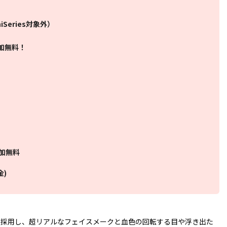
Series対象外）
加無料！
加無料
金)
を採用し、超リアルなフェイスメークと血色の回転する目や浮き出た