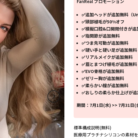
FanReal プロモーション
✅追加ヘッドが追加無料（Uni
✅頭部植毛が50%オフ
✅模擬口腔&口開閉付きが追
✅指関節が追加無料
✅つま先可動が追加無料
✅硬い手と硬い足が追加無料
✅リアルメイクが追加無料
✅眉とまつげ植毛が追加無料
✅EVO骨格が追加無料
✅ゼリー胸が追加無料
✅柔らかい膣が追加無料
✅おしりの柔らか仕上げが追
期間：7月1日(水) >> 7月31日(
標準構成説明(無料)
医療用プラチナシリコンの素材