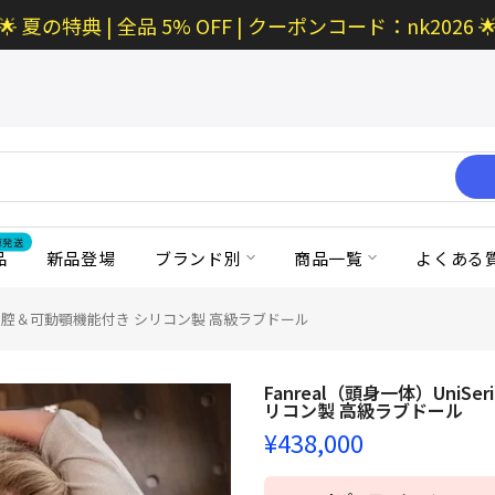
🌟 夏の特典 | 全品 5% OFF | クーポンコード：nk2026 
京発送
品
新品登場
ブランド別
商品一覧
よくある
カップ 模擬口腔＆可動顎機能付き シリコン製 高級ラブドール
Fanreal（頭身一体）UniSe
リコン製 高級ラブドール
¥438,000