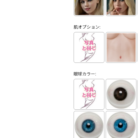
肌オプション:
眼球カラー: