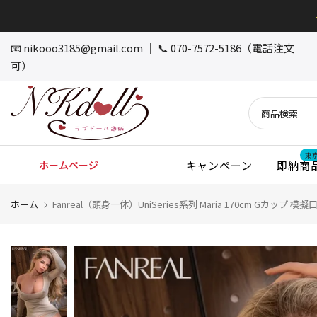
本
文
へ
📧
nikooo3185@gmail.com
｜ 📞 070-7572-5186（電話注文
ス
可）
キ
ッ
プ
東
ホームページ
キャンペーン
即納商
ホーム
Fanreal（頭身一体）UniSeries系列 Maria 170cm G