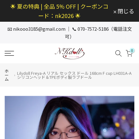
🌟 夏の特典 | 全品 5% OFF | クーポンコ
本
閉じる
文
ード：nk2026 🌟
へ
ス
📧
nikooo3185@gmail.com
｜ 📞 070-7572-5186（電話注文
キ
可）
ッ
プ
0
ホ
Lilydoll Freya-A リアル セックス ドール 168cm F cup LH031A-A
ー
シリコンヘッド＆TPEボディ製ラブドール
ム