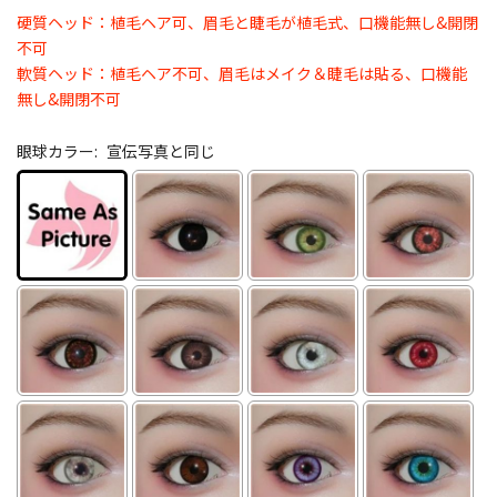
硬質ヘッド：植毛ヘア可、眉毛と睫毛が植毛式、口機能無し&開閉
不可
軟質ヘッド：植毛ヘア不可、眉毛はメイク＆睫毛は貼る、口機能
無し&開閉不可
眼球カラー:
宣伝写真と同じ