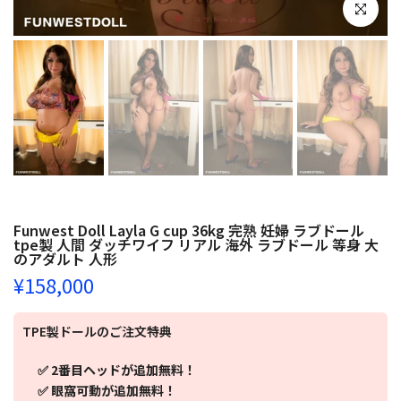
クリックし
Funwest Doll Layla G cup 36kg 完熟 妊婦 ラブドール
tpe製 人間 ダッチワイフ リアル 海外 ラブドール 等身 大
のアダルト 人形
¥158,000
TPE製ドールのご注文特典
✅ 2番目ヘッドが追加無料！
✅ 眼窩可動が追加無料！