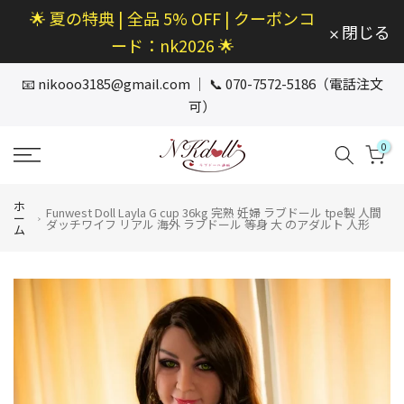
🌟 夏の特典 | 全品 5% OFF | クーポンコ
本
閉じる
文
ード：nk2026 🌟
へ
ス
📧
nikooo3185@gmail.com
｜ 📞 070-7572-5186（電話注文
キ
可）
ッ
プ
0
ホ
Funwest Doll Layla G cup 36kg 完熟 妊婦 ラブドール tpe製 人間
ー
ダッチワイフ リアル 海外 ラブドール 等身 大 のアダルト 人形
ム