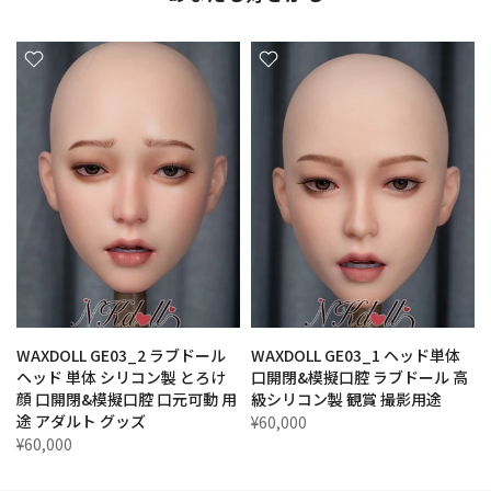
WAXDOLL GE03_2 ラブドール
WAXDOLL GE03_1 ヘッド単体
ン
ヘッド 単体 シリコン製 とろけ
口開閉&模擬口腔 ラブドール 高
顔 口開閉&模擬口腔 口元可動 用
級シリコン製 観賞 撮影用途
途 アダルト グッズ
¥60,000
¥60,000