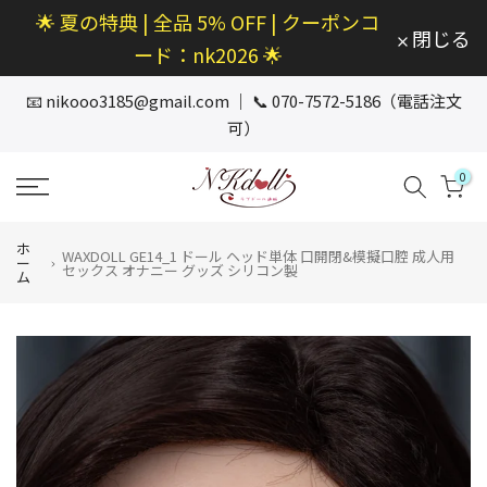
🌟 夏の特典 | 全品 5% OFF | クーポンコ
本
閉じる
文
ード：nk2026 🌟
へ
ス
📧
nikooo3185@gmail.com
｜ 📞 070-7572-5186（電話注文
キ
可）
ッ
プ
0
ホ
WAXDOLL GE14_1 ドール ヘッド単体 口開閉&模擬口腔 成人用
ー
セックス オナニー グッズ シリコン製
ム