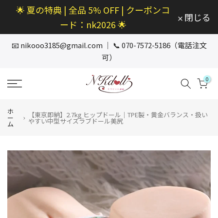
🌟 夏の特典 | 全品 5% OFF | クーポンコ
本
閉じる
文
ード：nk2026 🌟
へ
ス
📧
nikooo3185@gmail.com
｜ 📞 070-7572-5186（電話注文
キ
可）
ッ
プ
0
ホ
【東京即納】2.7kg ヒップドール｜TPE製・黄金バランス・扱い
ー
やすい中型サイズラブドール美尻
ム