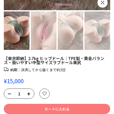
クリックし
【東京即納】2.7kg ヒップドール｜TPE製・黄金バラン
ス・扱いやすい中型サイズラブドール美尻
納期：決済してから届くまで約3日
¥15,000
カートに入れる