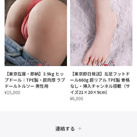
【東京在庫・即納】3.9kg ヒッ
【東京即日発送】左足フットド
プドール｜TPE製・超肉厚 ラブ
ール660g 超リアル TPE製 骨格
ドールトルソー 男性用
なし・挿入チャンネル搭載（サ
イズ21×20×9cm）
¥15,000
¥6,000
連絡する