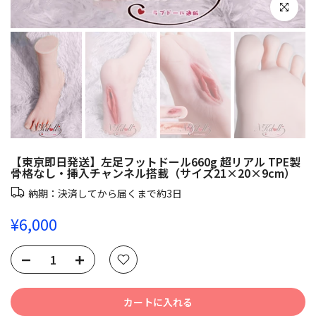
クリックし
【東京即日発送】左足フットドール660g 超リアル TPE製
骨格なし・挿入チャンネル搭載（サイズ21×20×9cm）
納期：決済してから届くまで約3日
¥6,000
カートに入れる