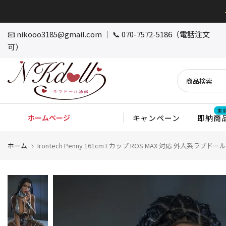
本
文
へ
📧
nikooo3185@gmail.com
｜ 📞 070-7572-5186（電話注文
ス
可）
キ
ッ
プ
東
ホームページ
キャンペーン
即納商
ホーム
Irontech Penny 161cm Fカップ ROS MAX 対応 外人系