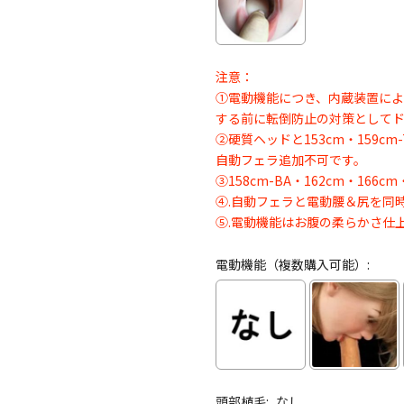
注意：
①電動機能につき、内蔵装置に
する前に転倒防止の対策として
②硬質ヘッドと153cm・159cm-T
自動フェラ追加不可です。
③158cm-BA・162cm・16
④.自動フェラと電動腰＆尻を同
⑤.電動機能はお腹の柔らかさ仕
電動機能（複数購入可能）:
頭部植毛:
なし