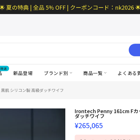
🌟 夏の特典 | 全品 5% OFF | クーポンコード：nk2026 
京発送
品
新品登場
ブランド別
商品一覧
よくある
ラブドール 黒肌 シリコン製 高級ダッチワイフ
Irontech Penny 161
ダッチワイフ
¥265,065