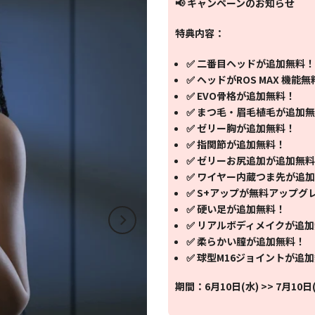
📢 キャンペーンのお知らせ
特典内容：
✅ 二番目ヘッドが追加無料！
✅ ヘッドがROS MAX 機能
✅ EVO骨格が追加無料！
✅ まつ毛・眉毛植毛が追加
✅ ゼリー胸が追加無料！
✅ 指関節が追加無料！
✅ ゼリーお尻追加が追加無
✅ ワイヤー内蔵つま先が追
✅ S+アップが無料アップグ
✅ 硬い足が追加無料！
✅ リアルボディメイクが追
✅ 柔らかい膣が追加無料！
✅ 球型M16ジョイントが追
期間：6月10日(水) >> 7月10日