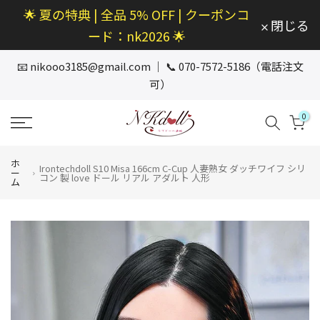
🌟 夏の特典 | 全品 5% OFF | クーポンコ
本
閉じる
文
ード：nk2026 🌟
へ
ス
📧
nikooo3185@gmail.com
｜ 📞 070-7572-5186（電話注文
キ
可）
ッ
プ
0
ホ
Irontechdoll S10 Misa 166cm C-Cup 人妻熟女 ダッチワイフ シリ
ー
コン 製 love ドール リアル アダルト 人形
ム