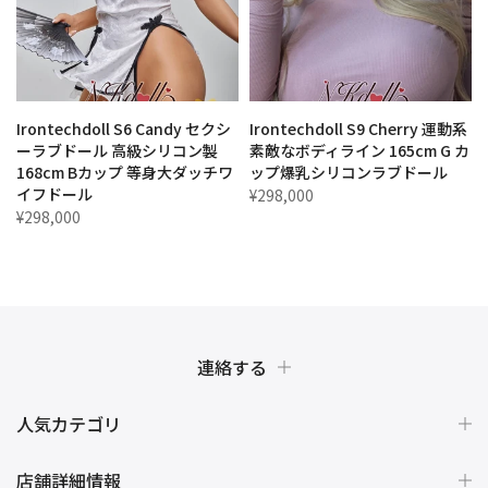
1
Irontechdoll S6 Candy セクシ
Irontechdoll S9 Cherry 運動系
ー
ーラブドール 高級シリコン製
素敵なボディライン 165cm G カ
168cm Bカップ 等身大ダッチワ
ップ爆乳シリコンラブドール
イフドール
¥298,000
¥298,000
連絡する
人気カテゴリ
店舗詳細情報