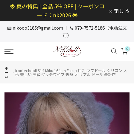
🌟 夏の特典 | 全品 5% OFF | クーポンコ
本
閉じる
文
ード：nk2026 🌟
へ
ス
📧
nikooo3185@gmail.com
｜ 📞 070-7572-5186（電話注文
キ
可）
ッ
プ
0
ホ
Irontechdoll S14 Miku 164cm E-cup 巨乳 ラブドール シリコン 人
ー
形 美しい 高級 ダッチワイフ 等身 大 リアル ドール 最新作
ム