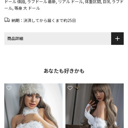
ドール 値段
ラブドール 最新
リアル ドール
体重区間
巨乳 ラブド
ール
等身 大 ドール
納期：決済してから届くまで約25日
商品詳細
あなたも好きかも