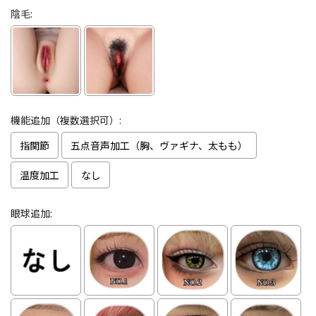
陰毛:
機能追加（複数選択可）:
指関節
五点音声加工（胸、ヴァギナ、太もも）
温度加工
なし
眼球追加: