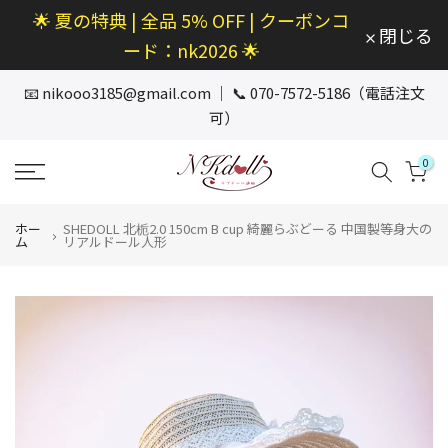
🌟 夏の特典 | 全品 5% OFF | クーポンコ
本
閉じる
文
ード：nk2026 🌟
へ
ス
📧
nikooo3185@gmail.com
｜ 📞 070-7572-5186（電話注文
キ
可）
ッ
プ
0
ホー
SHEDOLL 北栀2.0 150cm B cup 綺麗らぶどーる 中国製等身大の
ム
リアルドール人形