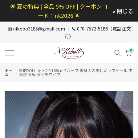
🌟 夏の特典 | 全品 5% OFF | クーポンコ
本
閉じる
文
ード：nk2026 🌟
へ
ス
📧
nikooo3185@gmail.com
｜ 📞 070-7572-5186（電話注文
キ
可）
ッ
プ
0
ホー
SHEDOLL 芷沅2.0 168cm Eカップ 等身大の美しいラブドール 中
ム
国製 高級 ダッチワイフ