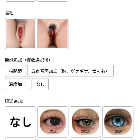
陰毛:
機能追加（複数選択可）:
指関節
五点音声加工（胸、ヴァギナ、太もも）
温度加工
なし
眼球追加: