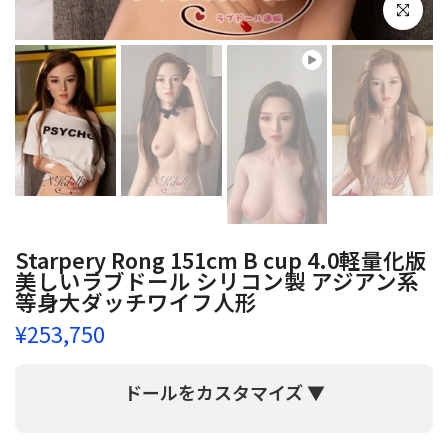
クリックし
Starpery Rong 151cm B cup 4.0軽量化版
美しいラブドール シリコン製 アジアン系
等身大ダッチワイフ人形
¥253,750
ドールをカスタマイズ ▼