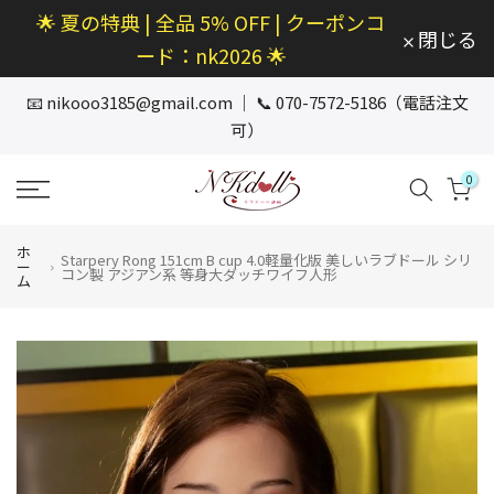
🌟 夏の特典 | 全品 5% OFF | クーポンコ
本
閉じる
文
ード：nk2026 🌟
へ
ス
📧
nikooo3185@gmail.com
｜ 📞 070-7572-5186（電話注文
キ
可）
ッ
プ
0
ホ
Starpery Rong 151cm B cup 4.0軽量化版 美しいラブドール シリ
ー
コン製 アジアン系 等身大ダッチワイフ人形
ム