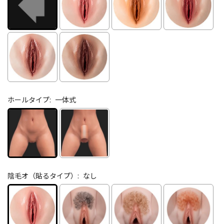
ホールタイプ:
一体式
陰毛オ（貼るタイプ）:
なし