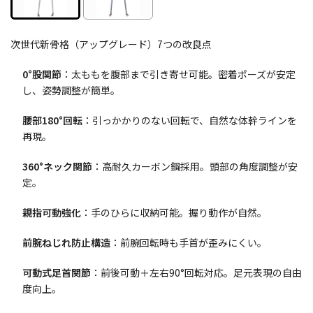
次世代新骨格（アップグレード）7つの改良点
0°股関節
：太ももを腹部まで引き寄せ可能。密着ポーズが安定
し、姿勢調整が簡単。
腰部180°回転
：引っかかりのない回転で、自然な体幹ラインを
再現。
360°ネック関節
：高耐久カーボン鋼採用。頭部の角度調整が安
定。
親指可動強化
：手のひらに収納可能。握り動作が自然。
前腕ねじれ防止構造
：前腕回転時も手首が歪みにくい。
可動式足首関節
：前後可動＋左右90°回転対応。足元表現の自由
度向上。