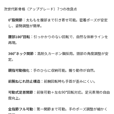
次世代新骨格（アップグレード）7つの改良点
0°股関節
：太ももを腹部まで引き寄せ可能。密着ポーズが安定
し、姿勢調整が簡単。
腰部180°回転
：引っかかりのない回転で、自然な体幹ラインを
再現。
360°ネック関節
：高耐久カーボン鋼採用。頭部の角度調整が安
定。
親指可動強化
：手のひらに収納可能。握り動作が自然。
前腕ねじれ防止構造
：前腕回転時も手首が歪みにくい。
可動式足首関節
：前後可動＋左右90°回転対応。足元表現の自由
度向上。
全指節フル可動
：第一関節まで可動。手のポーズ調整が細かく