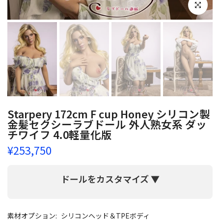
クリックし
Starpery 172cm F cup Honey シリコン製
金髪セクシーラブドール 外人熟女系 ダッ
チワイフ 4.0軽量化版
¥253,750
ドールをカスタマイズ ▼
素材オプション:
シリコンヘッド＆TPEボディ