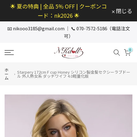
🌟 夏の特典 | 全品 5% OFF | クーポンコ
本
閉じる
文
ード：nk2026 🌟
へ
ス
📧
nikooo3185@gmail.com
｜ 📞 070-7572-5186（電話注文
キ
可）
ッ
プ
0
ホ
Starpery 172cm F cup Honey シリコン製金髪セクシーラブドー
ー
ル 外人熟女系 ダッチワイフ 4.0軽量化版
ム