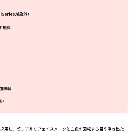
Series対象外）
加無料！
加無料
金)
を採用し、超リアルなフェイスメークと血色の回転する目や浮き出た