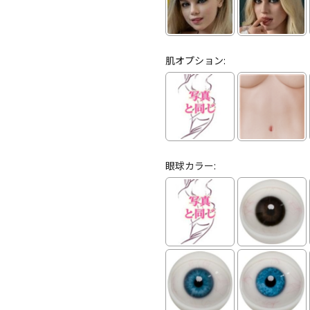
肌オプション:
眼球カラー: