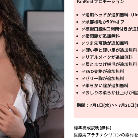
FanReal プロモーション
✅追加ヘッドが追加無料（Uni
✅頭部植毛が50%オフ
✅模擬口腔&口開閉付きが追
✅指関節が追加無料
✅つま先可動が追加無料
✅硬い手と硬い足が追加無料
✅リアルメイクが追加無料
✅眉とまつげ植毛が追加無料
✅EVO骨格が追加無料
✅ゼリー胸が追加無料
✅柔らかい膣が追加無料
✅おしりの柔らか仕上げが追
期間：7月1日(水) >> 7月31日(
標準構成説明(無料)
医療用プラチナシリコンの素材