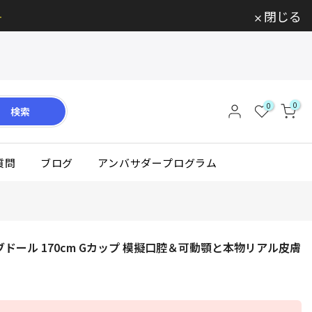

閉じる
0
0
検索
質問
ブログ
アンバサダープログラム
系熟女ラブドール 170cm Gカップ 模擬口腔＆可動顎と本物リアル皮膚