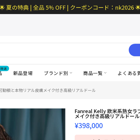
🌟 夏の特典 | 全品 5% OFF | クーポンコード：nk2026 
京発送
品
新品登場
ブランド別
商品一覧
よくある
 模擬口腔＆可動顎と本物リアル皮膚メイク付き高級リアルドール
Fanreal Kelly 欧米
メイク付き高級リアルドール
¥398,000