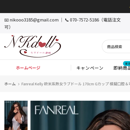
本
文
へ
📧
nikooo3185@gmail.com
｜ 📞 070-7572-5186（電話注文
ス
可）
キ
ッ
プ
東
ホームページ
キャンペーン
即納商
ホーム
Fanreal Kelly 欧米系熟女ラブドール 170cm Gカップ