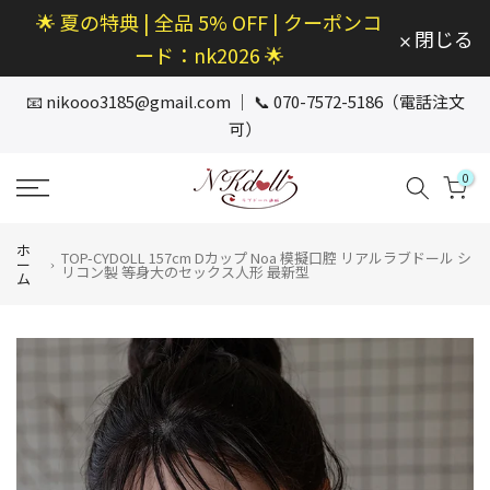
🌟 夏の特典 | 全品 5% OFF | クーポンコ
本
閉じる
文
ード：nk2026 🌟
へ
ス
📧
nikooo3185@gmail.com
｜ 📞 070-7572-5186（電話注文
キ
可）
ッ
プ
0
ホ
TOP-CYDOLL 157cm Dカップ Noa 模擬口腔 リアルラブドール シ
ー
リコン製 等身大のセックス人形 最新型
ム