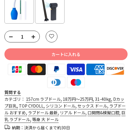
Selection will add
to the price
カートに入れる
質問する
カテゴリ：
157cm ラブドール
18万円～25万円
31-40kg
Dカッ
プ巨乳
TOP CYDOLL
シリコン ドール
セックス ドール
ラブドー
ル おすすめ
ラブドール 最新
リアル ドール
口開閉&模擬口腔
巨
乳 ラブドール
等身 大 ドール
納期：決済から届くまで約30日