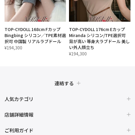
TOP-CYDOLL 168cm Fカップ
TOP-CYDOLL 176cm Eカップ
Bingbing シリコン／TPE素材選
Miranda シリコン/TPE選択可
＆
択可 中国製 リアルラブドール
背が高い 等身大ラブドール 美し
い外人顔立ち
¥194,300
¥194,300
連絡する
人気カテゴリ
店舗詳細情報
ご利用ガイド