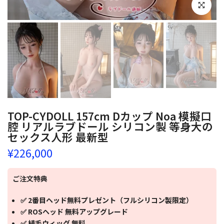
クリックし
TOP-CYDOLL 157cm Dカップ Noa 模擬口
腔 リアルラブドール シリコン製 等身大の
セックス人形 最新型
¥226,000
ご注文特典
✅ 2番目ヘッド無料プレゼント（フルシリコン製限定）
✅ ROSヘッド 無料アップグレード
✅ 植毛ウィッグ 無料