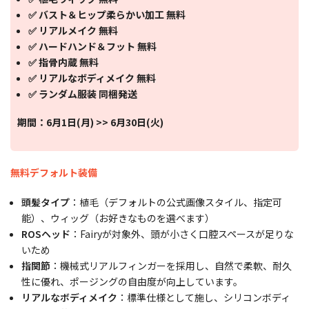
✅ バスト＆ヒップ柔らかい加工 無料
✅ リアルメイク 無料
✅ ハードハンド＆フット 無料
✅ 指骨内蔵 無料
✅ リアルなボディメイク 無料
✅ ランダム服装 同梱発送
期間：6月1日(月) >> 6月30日(火)
無料デフォルト装備
頭髪タイプ
：植毛（デフォルトの公式画像スタイル、指定可
能）、ウィッグ（お好きなものを選べます）
ROSヘッド
：Fairyが対象外、頭が小さく口腔スペースが足りな
いため
指関節
：機械式リアルフィンガーを採用し、自然で柔軟、耐久
性に優れ、ポージングの自由度が向上しています。
リアルなボディメイク
：標準仕様として施し、シリコンボディ