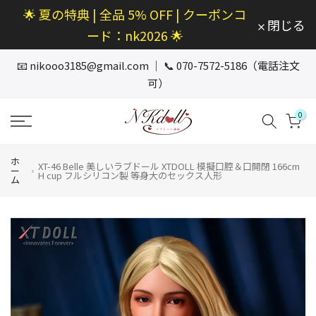
🌟 夏の特典 | 全品 5% OFF | クーポンコ
本
閉じる
文
ード：nk2026 🌟
へ
ス
📧
nikooo3185@gmail.com
｜ 📞 070-7572-5186（電話注文
キ
可）
ッ
プ
0
ホ
XT-46 Belle 美しいラブドール XTDOLL 模擬口腔＆口開閉 166cm
ー
H cup フルシリコン製 等身大のセックス人形
ム