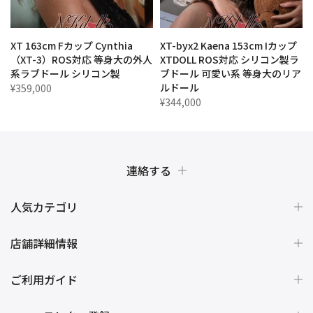
XT 163cm Fカップ Cynthia
XT-byx2 Kaena 153cm Iカップ
（XT-3）ROS対応 等身大の外人
XTDOLL ROS対応 シリコン製ラ
p
系ラブドール シリコン製
ブドール 可愛い系 等身大のリア
ルドール
¥359,000
¥344,000
連絡する
人気カテゴリ
店舗詳細情報
ご利用ガイド