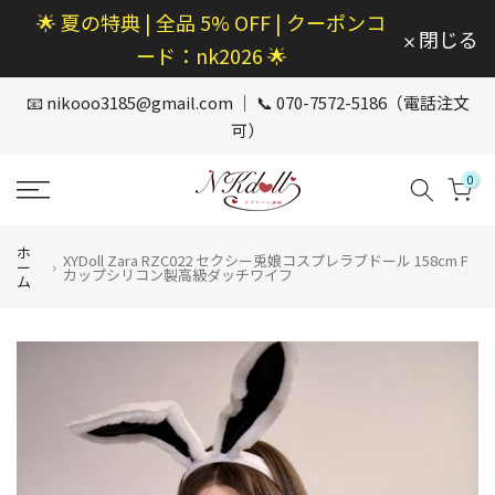
🌟 夏の特典 | 全品 5% OFF | クーポンコ
本
閉じる
文
ード：nk2026 🌟
へ
ス
📧
nikooo3185@gmail.com
｜ 📞 070-7572-5186（電話注文
キ
可）
ッ
プ
0
ホ
XYDoll Zara RZC022 セクシー兎娘コスプレラブドール 158cm F
ー
カップシリコン製高級ダッチワイフ
ム