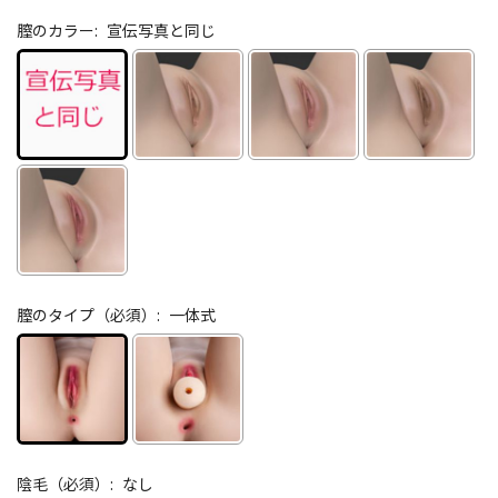
膣のカラー:
宣伝写真と同じ
膣のタイプ（必須）:
一体式
陰毛（必須）:
なし