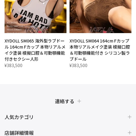
ブ
XYDOLL SM065 海外型ラブドー
XYDOLL SM064 164cm Fカップ
セ
ル 164cm Fカップ 本物リアルメ
本物リアルメイク塗装 模擬口腔
ダ
イク塗装 模擬口腔＆可動顎機能
＆可動顎機能付き シリコン製ラ
付きセクシー人形
ブドール
¥383,500
¥383,500
連絡する
人気カテゴリ
店舗詳細情報