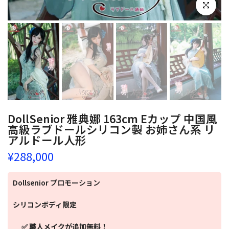
クリックし
DollSenior 雅典娜 163cm Eカップ 中国風
高級ラブドールシリコン製 お姉さん系 リ
アルドール人形
¥288,000
Dollsenior プロモーション
シリコンボディ限定
✅ 職人メイクが追加無料！