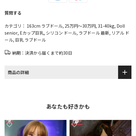
質問する
カテゴリ：
163cm ラブドール
25万円～30万円
31-40kg
Doll
senior
Eカップ巨乳
シリコン ドール
ラブドール 最新
リアル ド
ール
巨乳 ラブドール
納期：決済から届くまで約30日
商品の詳細
あなたも好きかも