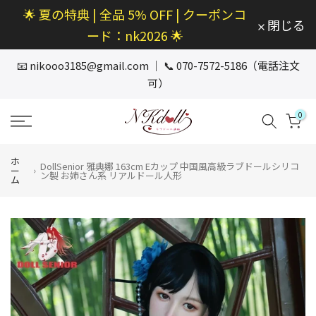
🌟 夏の特典 | 全品 5% OFF | クーポンコ
本
閉じる
文
ード：nk2026 🌟
へ
ス
📧
nikooo3185@gmail.com
｜ 📞 070-7572-5186（電話注文
キ
可）
ッ
プ
0
ホ
DollSenior 雅典娜 163cm Eカップ 中国風高級ラブドールシリコ
ー
ン製 お姉さん系 リアルドール人形
ム